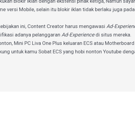
ukan blokir iklan dengan ekstensi pihak ketiga, Namun sayan
e versi Mobile, selain itu blokir iklan tidak berlaku juga pad
ebijakan ini, Content Creator harus mengawasi
Ad-Experien
fikasi adanya pelanggaran
Ad-Experience
di situs mereka.
onton,
Mini PC Liva One Plus
keluaran ECS atau Motherboar
kung untuk kamu Sobat ECS yang hobi nonton Youtube deng